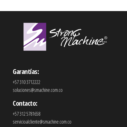
Garantías:
+57 310 3712222
soluciones@smachine.com.co
Contacto:
+57 312 5781658
servicioalcliente@smachine.com.co