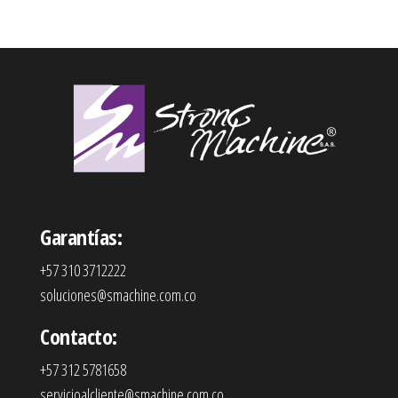
Garantías:
+57 310 3712222
soluciones@smachine.com.co
Contacto:
+57 312 5781658
servicioalcliente@smachine.com.co