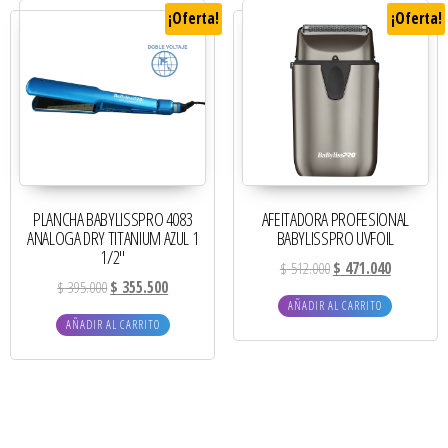
¡Oferta!
¡Oferta!
PLANCHA BABYLISSPRO 4083
AFEITADORA PROFESIONAL
ANALOGA DRY TITANIUM AZUL 1
BABYLISSPRO UVFOIL
1/2″
$
512.000
$
471.040
$
395.000
$
355.500
AÑADIR AL CARRITO
AÑADIR AL CARRITO