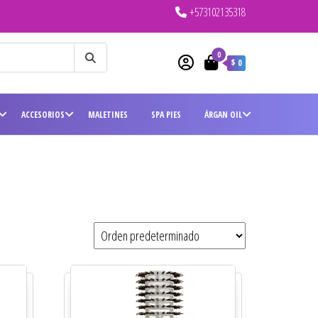
+573102135318
0
$ 0
ACCESORIOS
MALETINES
SPA PIES
ÁRGAN OIL