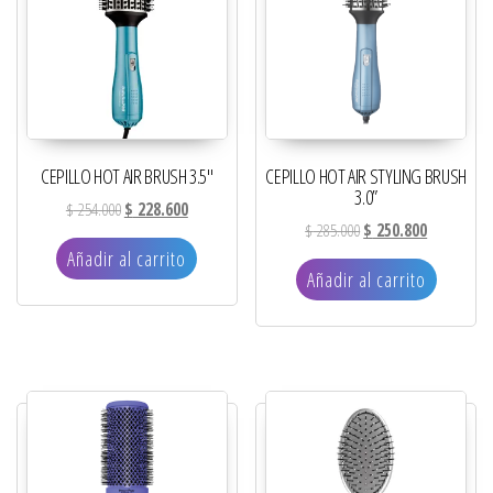
CEPILLO HOT AIR BRUSH 3.5″
CEPILLO HOT AIR STYLING BRUSH
3.0”
El precio original era: $ 254.000.
El precio actual es: $ 228.600.
$
254.000
$
228.600
El precio original era: 
El precio ac
$
285.000
$
250.800
Añadir al carrito
Añadir al carrito