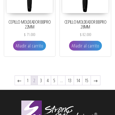
CEPILLO MOLDEADOR BBPRO
CEPILLO MOLDEADOR BBPRO
22MM
28MM
$
71.000
$
82.000
Añadir al carrito
Añadir al carrito
←
1
2
3
4
5
…
13
14
15
→