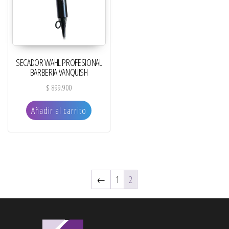
SECADOR WAHL PROFESIONAL
BARBERIA VANQUISH
$
899.900
Añadir al carrito
←
1
2