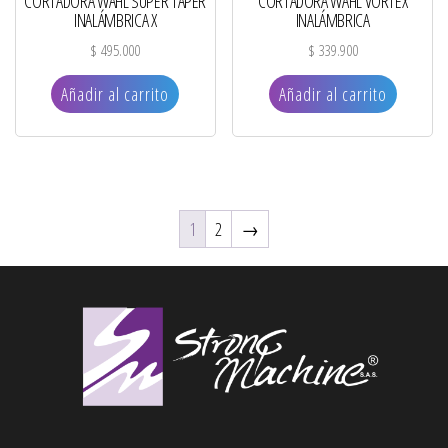
CORTADORA WAHL SUPER TAPER
CORTADORA WAHL VORTEX
INALÁMBRICA X
INALÁMBRICA
$
495.000
$
339.900
Añadir al carrito
Añadir al carrito
1
2
→