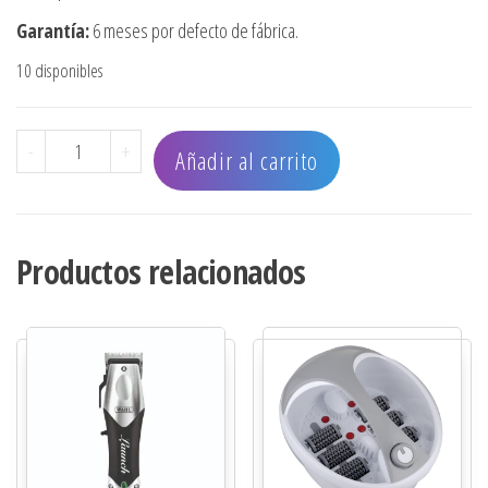
Garantía:
6 meses por defecto de fábrica.
10 disponibles
AFEITADORA INALÁMBRICA MICRO POWER - SINGLE FOIL 
-
+
Añadir al carrito
Productos relacionados