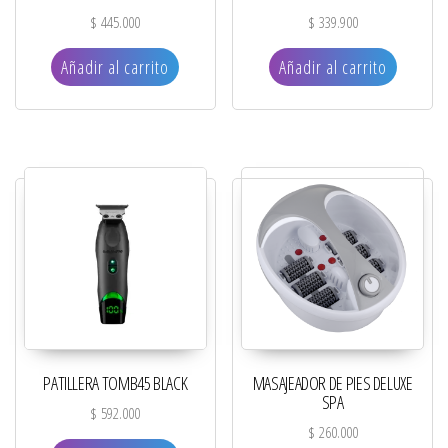
$
445.000
$
339.900
Añadir al carrito
Añadir al carrito
PATILLERA TOMB45 BLACK
MASAJEADOR DE PIES DELUXE
SPA
$
592.000
$
260.000