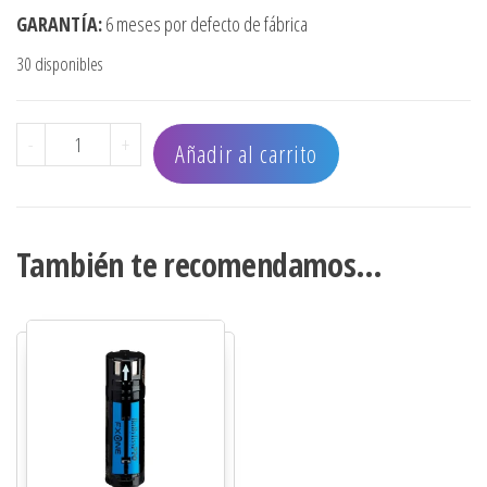
GARANTÍA:
6 meses por defecto de fábrica
30 disponibles
BASE DE CARGA DOBLE BABYLISSPRO FX ONE cantidad
-
+
Añadir al carrito
También te recomendamos…