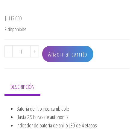
$
117.000
9 disponibles
BATERIA DE REPUESTO FXONE cantidad
-
+
Añadir al carrito
DESCRIPCIÓN
Batería de litio intercambiable
Hasta 2.5 horas de autonomía
Indicador de batería de anillo LED de 4 etapas