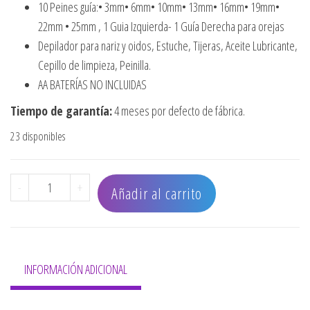
10 Peines guía:• 3mm• 6mm• 10mm• 13mm• 16mm• 19mm•
22mm • 25mm , 1 Guia Izquierda- 1 Guía Derecha para orejas
Depilador para nariz y oidos, Estuche, Tijeras, Aceite Lubricante,
Cepillo de limpieza, Peinilla.
AA BATERÍAS NO INCLUIDAS
Tiempo de garantía:
4 meses por defecto de fábrica.
23 disponibles
COMBO DELUXE GROOM PRO (21 PIEZAS) cantidad
-
+
Añadir al carrito
INFORMACIÓN ADICIONAL