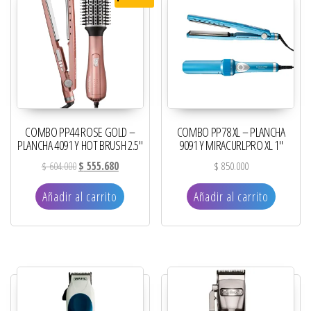
COMBO PP44 ROSE GOLD –
COMBO PP78 XL – PLANCHA
PLANCHA 4091 Y HOT BRUSH 2.5″
9091 Y MIRACURLPRO XL 1″
El precio original era: $ 604.000.
El precio actual es: $ 555.680.
$
604.000
$
555.680
$
850.000
Añadir al carrito
Añadir al carrito