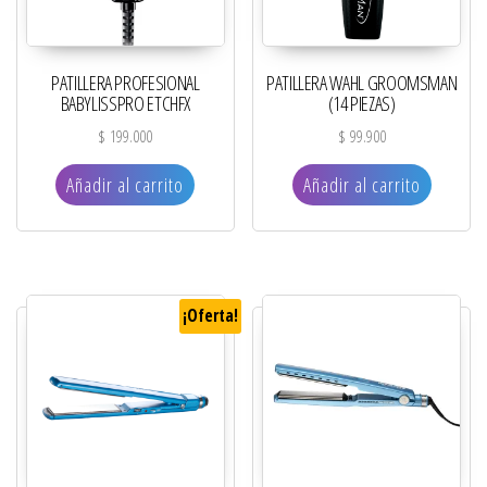
PATILLERA PROFESIONAL
PATILLERA WAHL GROOMSMAN
BABYLISSPRO ETCHFX
(14 PIEZAS)
$
199.000
$
99.900
Añadir al carrito
Añadir al carrito
¡Oferta!