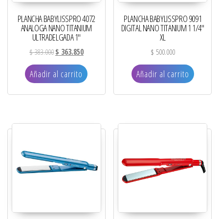
PLANCHA BABYLISSPRO 4072
PLANCHA BABYLISSPRO 9091
ANALOGA NANO TITANIUM
DIGITAL NANO TITANIUM 1 1/4″
ULTRADELGADA 1″
XL
El precio original era: $ 383.000.
El precio actual es: $ 363.850.
$
383.000
$
363.850
$
500.000
Añadir al carrito
Añadir al carrito