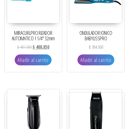
MIRACURLPRO RIZADOR
ONDULADOR IONICO
AUTOMATICO 1 1/4″ 32mm
BABYLISSPRO
El precio original era: $ 481.000.
El precio actual es: $ 408.850.
$
481.000
$
408.850
$
384.000
Añadir al carrito
Añadir al carrito