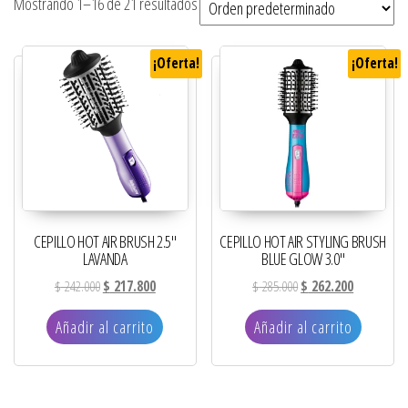
Mostrando 1–16 de 21 resultados
¡Oferta!
¡Oferta!
CEPILLO HOT AIR BRUSH 2.5″
CEPILLO HOT AIR STYLING BRUSH
LAVANDA
BLUE GLOW 3.0″
El precio original era: $ 242.000.
El precio actual es: $ 217.800.
El precio original era: 
El precio ac
$
242.000
$
217.800
$
285.000
$
262.200
Añadir al carrito
Añadir al carrito