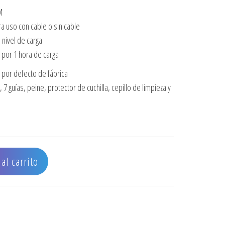
M
ra uso con cable o sin cable
 nivel de carga
 por 1 hora de carga
por defecto de fábrica
7 guías, peine, protector de cuchilla, cepillo de limpieza y
ÁMBRICA 2.0 cantidad
al carrito