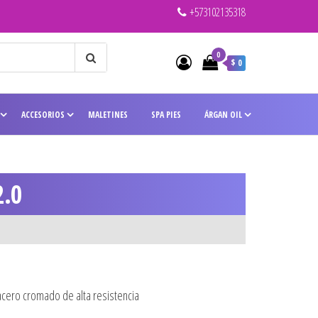
+573102135318
0
$ 0
ACCESORIOS
MALETINES
SPA PIES
ÁRGAN OIL
.0
acero cromado de alta resistencia