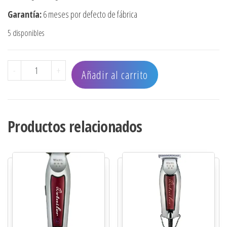
Garantía:
6 meses por defecto de fábrica
5 disponibles
CORTADORA WAHL VORTEX INALÁMBRICA cantidad
-
+
Añadir al carrito
Productos relacionados