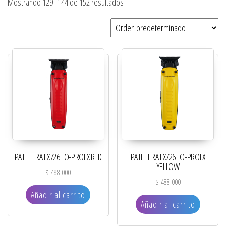
Mostrando 129–144 de 152 resultados
PATILLERA FX726 LO-PROFX RED
PATILLERA FX726 LO-PROFX
YELLOW
$
488.000
$
488.000
Añadir al carrito
Añadir al carrito