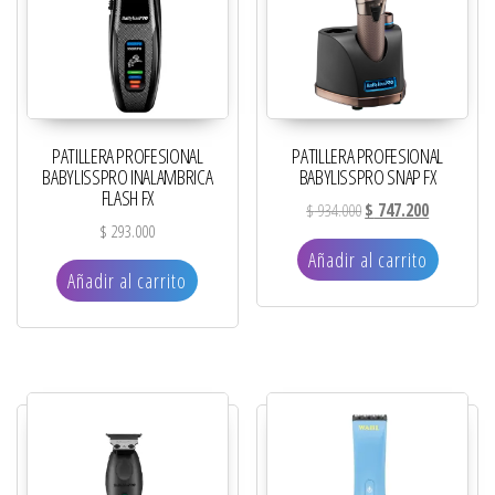
PATILLERA PROFESIONAL
PATILLERA PROFESIONAL
BABYLISSPRO INALAMBRICA
BABYLISSPRO SNAP FX
FLASH FX
El precio original era: 
El precio ac
$
934.000
$
747.200
$
293.000
Añadir al carrito
Añadir al carrito