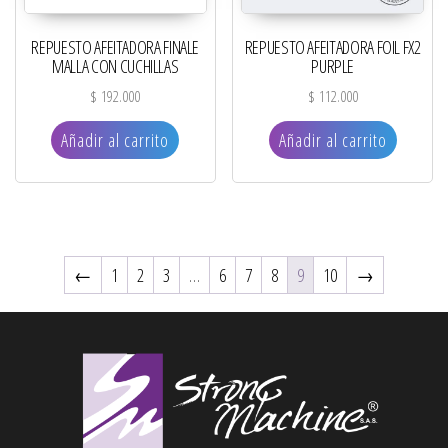
REPUESTO AFEITADORA FINALE
REPUESTO AFEITADORA FOIL FX2
MALLA CON CUCHILLAS
PURPLE
$
192.000
$
112.000
Añadir al carrito
Añadir al carrito
←
1
2
3
…
6
7
8
9
10
→