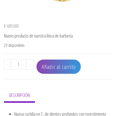
$
689.000
Nuevo producto de nuestra línea de barbería
29 disponibles
PATILLERA BOOST GOLD BARBEROLOGY cantidad
-
+
Añadir al carrito
DESCRIPCIÓN
Nueva cuchilla en T, de dientes profundos con revestimiento