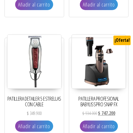
Añadir al carrito
Añadir al carrito
¡Oferta!
PATILLERA DETAILER 5 ESTRELLAS
PATILLERA PROFESIONAL
CON CABLE
BABYLISSPRO SNAP FX
El precio original era: 
El precio ac
$
349.900
$
934.000
$
747.200
Añadir al carrito
Añadir al carrito