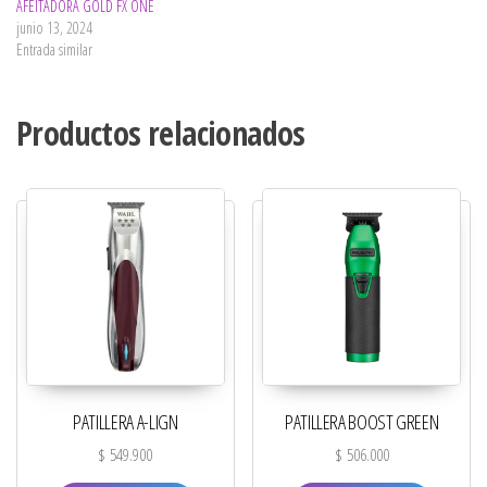
AFEITADORA GOLD FX ONE
junio 13, 2024
Entrada similar
Productos relacionados
PATILLERA A-LIGN
PATILLERA BOOST GREEN
$
549.900
$
506.000