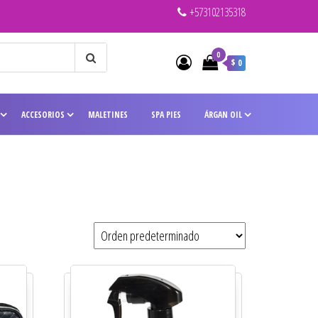
+573102135318
0
$ 0
ACCESORIOS
MALETINES
SPA PIES
ÁRGAN OIL