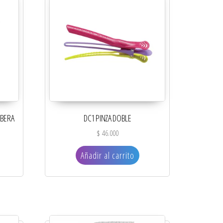
RBERA
DC1 PINZA DOBLE
$
46.000
Añadir al carrito