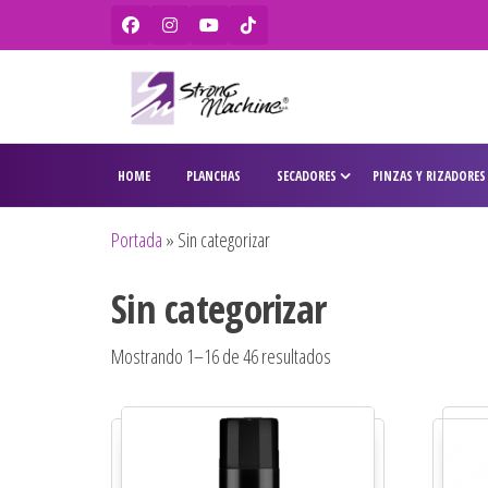
Strong
Ventas de
secadores,
Machine –
HOME
PLANCHAS
SECADORES
PINZAS Y RIZADORES
planchas,
BaBylissPRO
rizadores,
maquinas
– WAHL –
Portada
»
Sin categorizar
de corte,
Olivia
pitilleras,
Sin categorizar
tijeras,
Garden
cepillos y
penes
Mostrando 1–16 de 46 resultados
originales
para
peluquería
y barbería