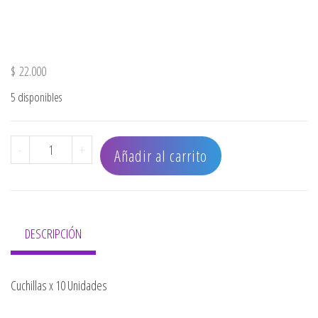
$
22.000
5 disponibles
CUCHILLA x10 UNIDADES PARA BARBERA cantidad
-
+
Añadir al carrito
DESCRIPCIÓN
Cuchillas x 10 Unidades