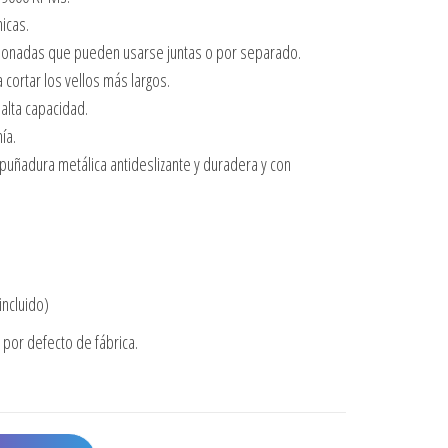
nicas.
lonadas que pueden usarse juntas o por separado.
a cortar los vellos más largos.
 alta capacidad.
ía.
ñadura metálica antideslizante y duradera y con
.
incluido)
por defecto de fábrica.
NDIMIENTO PROFESIONAL cantidad