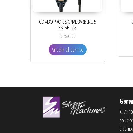
COMBO PROFESIONAL BARBERO 5
ESTRELLAS
$
489.900
Añadir al carrito
Gara
+57 310
soluci
e.com.