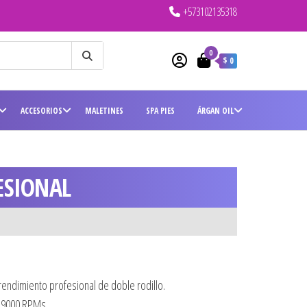
+573102135318
0
$ 0
ACCESORIOS
MALETINES
SPA PIES
ÁRGAN OIL
ESIONAL
rendimiento profesional de doble rodillo.
e 9000 RPMs.