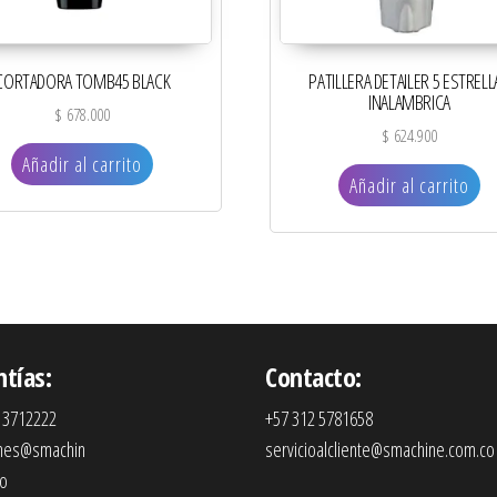
CORTADORA TOMB45 BLACK
PATILLERA DETAILER 5 ESTRELL
INALAMBRICA
$
678.000
$
624.900
Añadir al carrito
Añadir al carrito
ntías:
Contacto:
 3712222
+57 312 5781658
ones@smachin
servicioalcliente@smachine.com.co
co