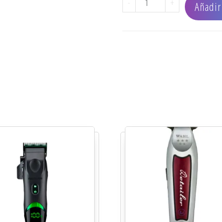
-
+
Añadir 