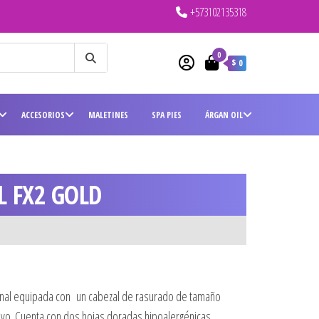
+573102135318
0
$ 0
ACCESORIOS
MALETINES
SPA PIES
ÁRGAN OIL
L FX2 GOLD
onal equipada con un cabezal de rasurado de tamaño
ivo. Cuenta con dos hojas doradas hipoalergénicas