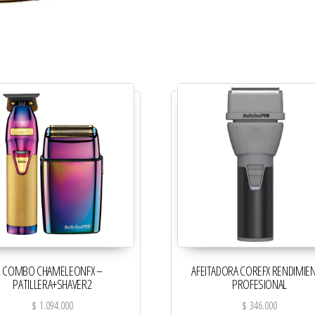
COMBO CHAMELEONFX –
AFEITADORA COREFX RENDIMIE
PATILLERA+SHAVER2
PROFESIONAL
$
1.094.000
$
346.000