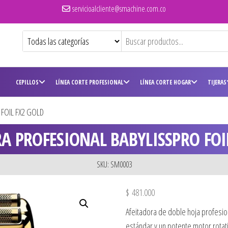
servicioalcliente@smachine.com.co
CEPILLOS
LÍNEA CORTE PROFESIONAL
LÍNEA CORTE HOGAR
TIJERAS
FOIL FX2 GOLD
A PROFESIONAL BABYLISSPRO FOI
SKU: SM0003
$
481.000
Afeitadora de doble hoja profesi
estándar y un potente motor rotat