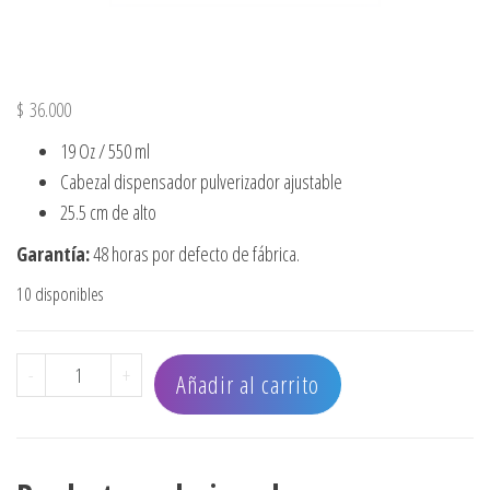
$
36.000
19 Oz / 550 ml
Cabezal dispensador pulverizador ajustable
25.5 cm de alto
Garantía:
48 horas por defecto de fábrica.
10 disponibles
BOTELLA PULVERIZADORA NEGRA BABYLISSPRO 19 oz cant
-
+
Añadir al carrito