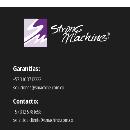
Garantías:
+57 310 3712222
soluciones@smachine.com.co
Contacto:
+57 312 5781658
servicioalcliente@smachine.com.co