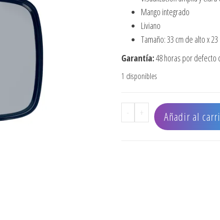
Mango integrado
Liviano
Tamaño: 33 cm de alto x 23
Garantía:
48 horas por defecto d
1 disponibles
ESPEJO RECTANGULAR NE
-
+
Añadir al carr