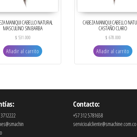
EZA MANIQUI CABELLO NATURAL
CABEZA MANIQUI CABELLO NATU
MASCULINO SIN BARBA
CASTAÑO CLARO
$
531.000
$
678.000
Añadir al carrito
Añadir al carrito
ntías:
Contacto:
 3712222
+57 312 5781658
ones@smachin
servicioalcliente@smachine.com.co
co