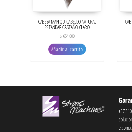
CABEZA MANIQUI CABELLO NATURAL
CAB
ESTANDAR CASTAÑO CLARO
$
654.000
Añadir al carrito
Gara
+57 310
soluci
e.com.