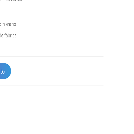
 cm ancho
e fábrica.
GRO cantidad
ito