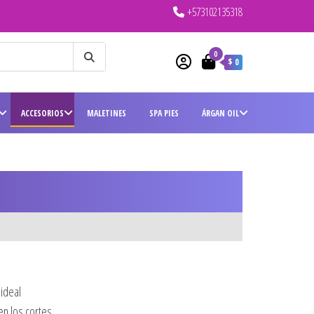
+573102135318
0
$ 0
ACCESORIOS
MALETINES
SPA PIES
ÁRGAN OIL
ideal
 en los cortes