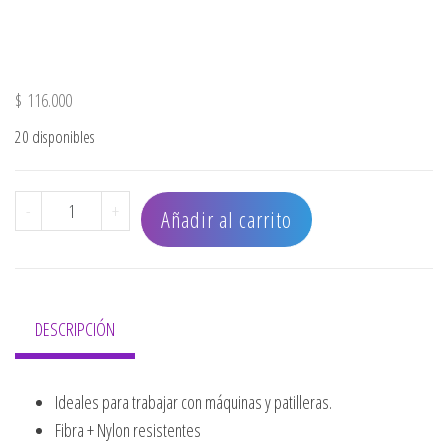
$
116.000
20 disponibles
CAJA DE PEINES COLORES x12 UNIDADES cantidad
-
+
Añadir al carrito
DESCRIPCIÓN
Ideales para trabajar con máquinas y patilleras.
Fibra + Nylon resistentes