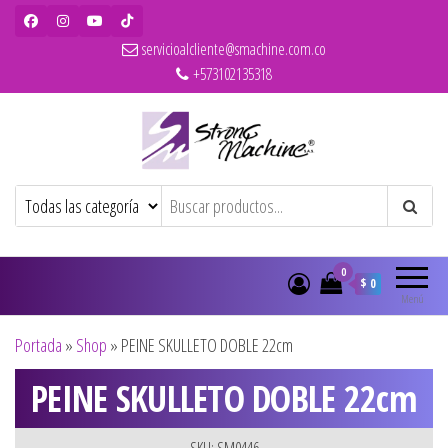
servicioalcliente@smachine.com.co
+573102135318
Strong Machine – BaBylissPRO – WAHL
Ventas de secadores, planchas, rizadores,
maquinas de corte, pitilleras, tijeras,
– Olivia Garden
cepillos y penes originales para
peluquería y barbería
0
$ 0
Menú
Portada
»
Shop
»
PEINE SKULLETO DOBLE 22cm
PEINE SKULLETO DOBLE 22cm
SKU: SM0446