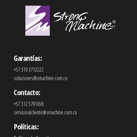
Garantías:
+57 310 3712222
soluciones@smachine.com.co
Contacto:
+57 312 5781658
servicioalcliente@smachine.com.co
Políticas: