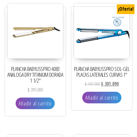
¡Oferta!
PLANCHA BABYLISSPRO 4083
PLANCHA BABYLISSPRO SOL-GEL
ANALOGA DRY TITANIUM DORADA
PLACAS LATERALES CURVAS 1″
1 1/2″
El precio original era: 
El precio ac
$
347.000
$
301.890
$
395.000
Añadir al carrito
Añadir al carrito