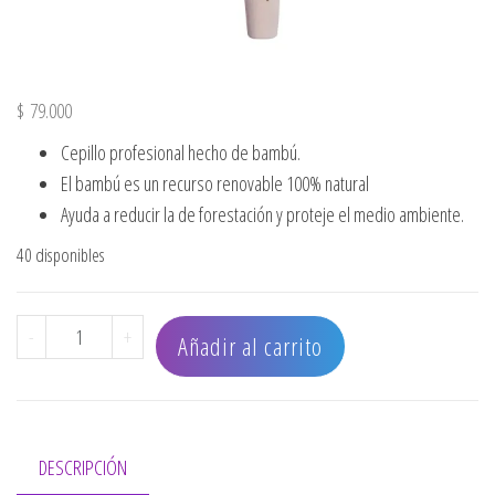
$
79.000
Cepillo profesional hecho de bambú.
El bambú es un recurso renovable 100% natural
Ayuda a reducir la de forestación y proteje el medio ambiente.
40 disponibles
CEPILLO OLIVIA GARDEN ECOHAIR THERMAL 2" EH54 cant
-
+
Añadir al carrito
DESCRIPCIÓN