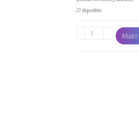
27 disponibles
CEPILLO OLIVIA GARDEN
-
+
Añadir 