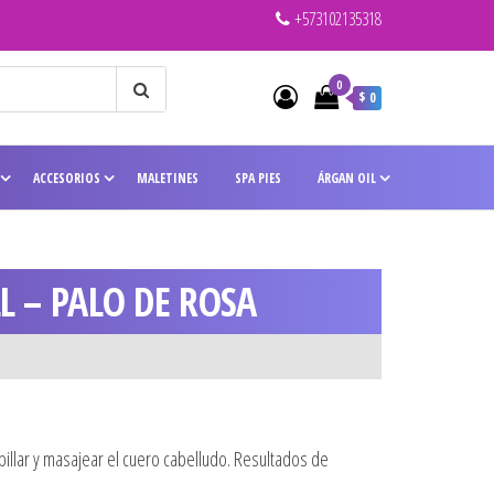
+573102135318
0
$ 0
ACCESORIOS
MALETINES
SPA PIES
ÁRGAN OIL
L – PALO DE ROSA
pillar y masajear el cuero cabelludo. Resultados de