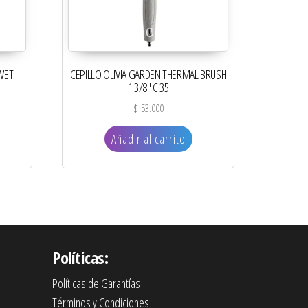
 WET
CEPILLO OLIVIA GARDEN THERMAL BRUSH
1 3/8″ CI35
$
53.000
Añadir al carrito
Políticas:
Políticas de Garantías
Términos y Condiciones