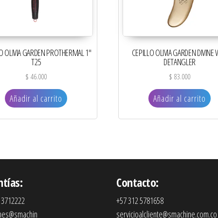
O OLIVIA GARDEN PROTHERMAL 1″
CEPILLO OLIVIA GARDEN DIVINE
T25
DETANGLER
$
46.000
$
83.000
Añadir al carrito
Añadir al carrito
ntías:
Contacto:
 3712222
+57 312 5781658
ones@smachin
servicioalcliente@smachine.com.co