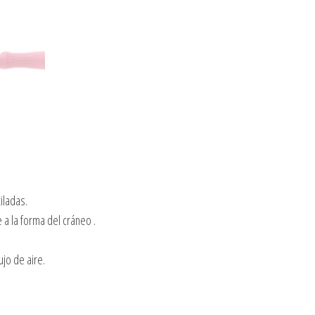
iladas.
a la forma del cráneo .
jo de aire.