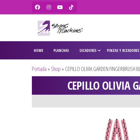
Strong
Ventas de
secadores,
Machine –
HOME
PLANCHAS
SECADORES
PINZAS Y RIZADORES
planchas,
BaBylissPRO
rizadores,
maquinas
– WAHL –
Portada
»
Shop
»
CEPILLO OLIVIA GARDEN FINGERBRUSH B
de corte,
Olivia
pitilleras,
CEPILLO OLIVIA 
tijeras,
Garden
cepillos y
penes
originales
para
peluquería
y barbería