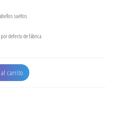
abellos sueltos
por defecto de fábrica.
 MINI OG COLLECTION STYLER-BLACK cantidad
al carrito