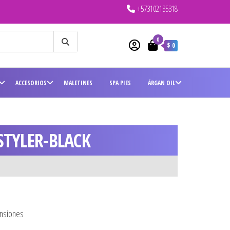
+573102135318
0
$ 0
ACCESORIOS
MALETINES
SPA PIES
ÁRGAN OIL
STYLER-BLACK
ensiones