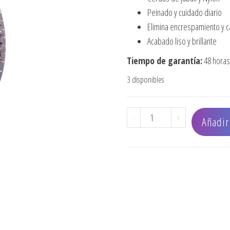
Peinado y cuidado diario
Elimina encrespamiento y c
Acabado liso y brillante
Tiempo de garantía:
48 horas 
3 disponibles
CEPILLO OLIVIA GARDEN
-
+
Añadir 