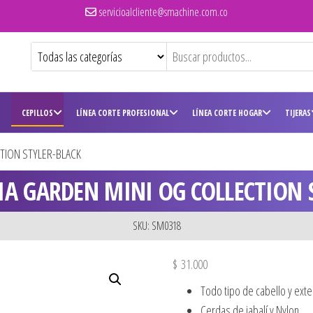
servicioalcliente@smachine.com.co
CEPILLOS
LÍNEA CORTE PROFESIONAL
LÍNEA CORTE HOGAR
TIJERAS
CTION STYLER-BLACK
VIA GARDEN MINI OG COLLECTION 
SKU: SM0318
$
31.000
Todo tipo de cabello y ext
Cerdas de jabalí y Nylon