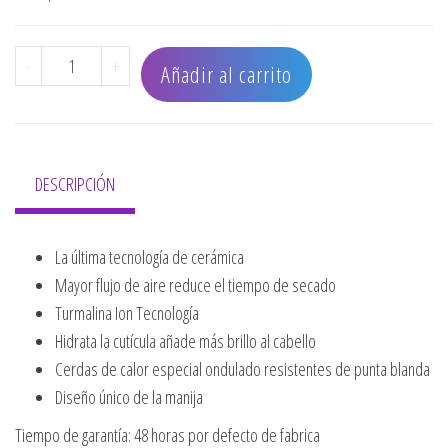
CEPILLO OLIVIA GARDEN NANO TERMICO DORADO 1 3/4" 
-
+
Añadir al carrito
DESCRIPCIÓN
La última tecnología de cerámica
Mayor flujo de aire reduce el tiempo de secado
Turmalina Ion Tecnología
Hidrata la cutícula añade más brillo al cabello
Cerdas de calor especial ondulado resistentes de punta blanda
Diseño único de la manija
Tiempo de garantía: 48 horas por defecto de fabrica