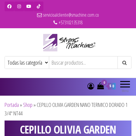
servicioalcliente@smachine.com.co
+573102135318
Strong Machine – BaBylissPRO – WAHL
Ventas de secadores, planchas, rizadores,
maquinas de corte, pitilleras, tijeras,
– Olivia Garden
cepillos y penes originales para
peluquería y barbería
0
$ 0
Menú
Portada
»
Shop
»
CEPILLO OLIVIA GARDEN NANO TERMICO DORADO 1
3/4″ NT44
CEPILLO OLIVIA GARDEN