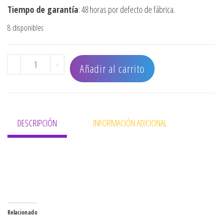
Tiempo de garantía
: 48 horas por defecto de fábrica.
8 disponibles
CEPILLO OLIVIA GARDEN TERMICO CERAMIC ION SPEED XL 
-
+
Añadir al carrito
DESCRIPCIÓN
INFORMACIÓN ADICIONAL
Relacionado