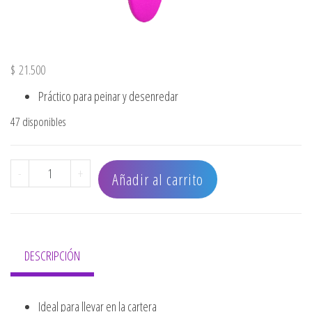
$
21.500
Práctico para peinar y desenredar
47 disponibles
CEPILLO REDONDO MAGICO ARCO IRIS CON ESPEJO canti
-
+
Añadir al carrito
DESCRIPCIÓN
Ideal para llevar en la cartera