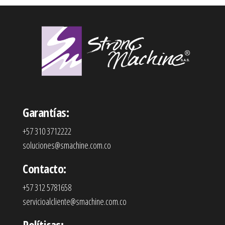
Garantías:
+57 310 3712222
soluciones@smachine.com.co
Contacto:
+57 312 5781658
servicioalcliente@smachine.com.co
Políticas: