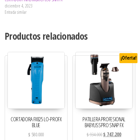
diciembre 4, 2023
Entrada similar
Productos relacionados
¡Oferta!
CORTADORA FX825 LO-PROFX
PATILLERA PROFESIONAL
BLUE
BABYLISSPRO SNAP FX
El precio original era: 
El precio ac
$
580.000
$
934.000
$
747.200