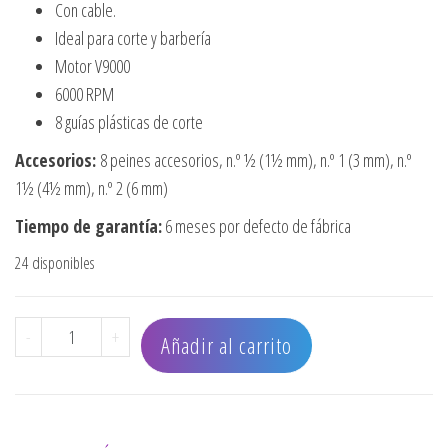
Con cable.
Ideal para corte y barbería
Motor V9000
6000 RPM
8 guías plásticas de corte
Accesorios:
8 peines accesorios, n.º ½ (1½ mm), n.º 1 (3 mm), n.º
1½ (4½ mm), n.º 2 (6 mm)
Tiempo de garantía:
6 meses por defecto de fábrica
24 disponibles
CORTADORA MAGIC CLIP 5 ESTRELLAS CON CABLE cantida
-
+
Añadir al carrito