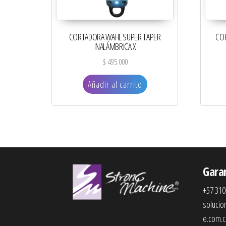
CORTADORA WAHL SUPER TAPER
COR
INALÁMBRICA X
$
495.000
Añadir al carrito
Gara
+57 310
soluci
e.com.