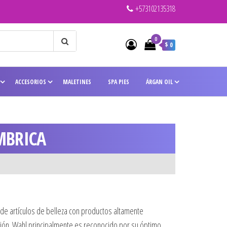
+573102135318
0
$ 0
ACCESORIOS
MALETINES
SPA PIES
ÁRGAN OIL
MBRICA
de artículos de belleza con productos altamente
ación. Wahl principalmente es reconocido por su óptimo