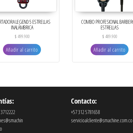
TADORA LEGEND 5 ESTRELLAS
COMBO PROFESIONAL BARBER
INALÁMBRICA
ESTRELLAS
$
499.900
$
489.900
Añadir al carrito
Añadir al carrito
ntías:
Contacto:
 3712222
+57 312 5781658
ones@smachin
servicioalcliente@smachine.com.co
co