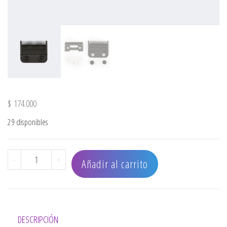
$
174.000
29 disponibles
CUCHILLA FADE DE PRECISIÓN BLACK cantidad
-
+
Añadir al carrito
DESCRIPCIÓN