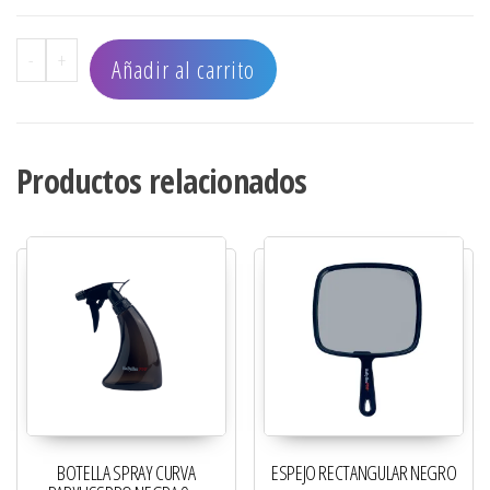
ESPEJO RECTANGULAR EXTRA GRANDE - 2 ASAS cantidad
-
+
Añadir al carrito
Productos relacionados
BOTELLA SPRAY CURVA
ESPEJO RECTANGULAR NEGRO