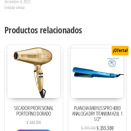
diciembre 4, 2023
Entrada similar
Productos relacionados
¡Oferta!
SECADOR PROFESIONAL
PLANCHA BABYLISSPRO 4083
PORTOFINO DORADO
ANALOGA DRY TITANIUM AZUL 1
1/2″
$
444.000
El precio original era: 
El precio ac
$
395.000
$
355.500