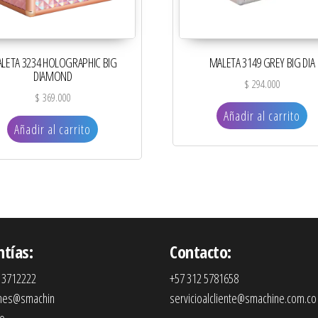
LETA 3234 HOLOGRAPHIC BIG
MALETA 3149 GREY BIG DIA
DIAMOND
$
294.000
$
369.000
Añadir al carrito
Añadir al carrito
ntías:
Contacto:
 3712222
+57 312 5781658
ones@smachin
servicioalcliente@smachine.com.co