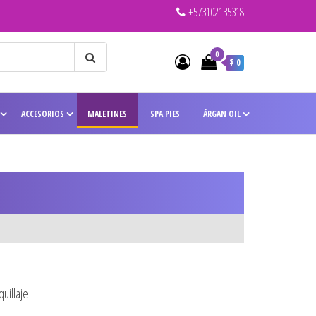
+573102135318
0
$ 0
ACCESORIOS
MALETINES
SPA PIES
ÁRGAN OIL
uillaje