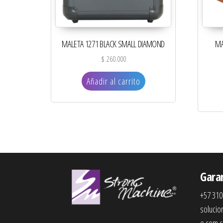
MALETA 1271 BLACK SMALL DIAMOND
MA
$
260.000
Añadir al carrito
Gara
+57 310
soluci