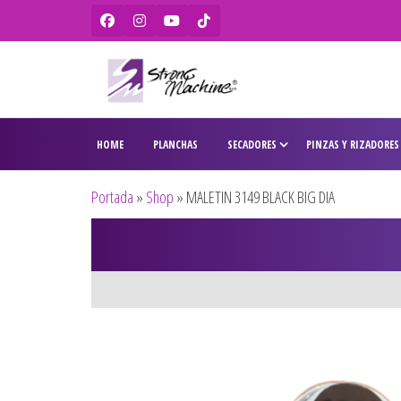
Strong
Ventas de
secadores,
Machine –
HOME
PLANCHAS
SECADORES
PINZAS Y RIZADORES
planchas,
BaBylissPRO
rizadores,
maquinas
– WAHL –
Portada
»
Shop
»
MALETIN 3149 BLACK BIG DIA
de corte,
Olivia
pitilleras,
tijeras,
Garden
cepillos y
penes
originales
para
peluquería
y barbería