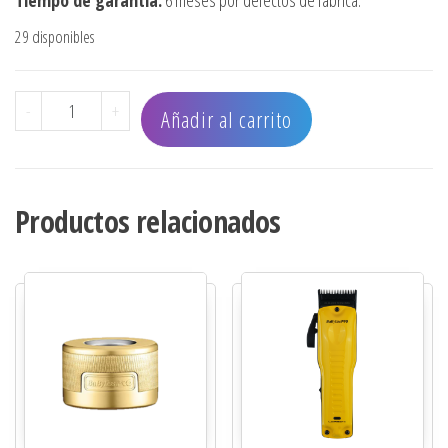
29 disponibles
MASAJEADOR ELECTRICO VIBE FX cantidad
-
+
Añadir al carrito
Productos relacionados