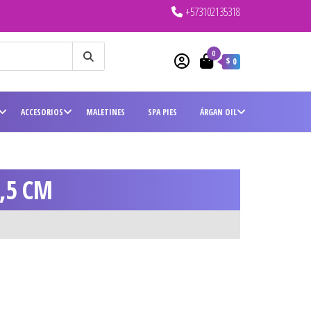
+573102135318
0
$ 0
ACCESORIOS
MALETINES
SPA PIES
ÁRGAN OIL
,5 CM