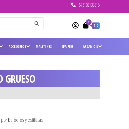
+573102135318
0
$ 0
ACCESORIOS
MALETINES
SPA PIES
ÁRGAN OIL
O GRUESO
 por barberos y estilistas .