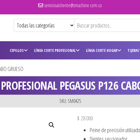
servicioalcliente@smachine.com.co
CEPILLOS
LÍNEA CORTE PROFESIONAL
LÍNEA CORTE HOGAR
TIJERAS
CABO GRUESO
A PROFESIONAL PEGASUS P126 CAB
SKU: SM0425
$
28.000
Peine de precisión utilizado
Dientes seccionador