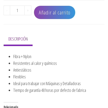
SET PEINILLAS BARBERIA X3 cantidad
-
+
Añadir al carrito
DESCRIPCIÓN
Fibra + Nylon
Resistentes al calor y químicos
Antiestáticos
Flexibles
Ideal para trabajar con Máquinas y Detalladoras
Tiempo de garantía 48 horas por defecto de fabrica
Relacionado