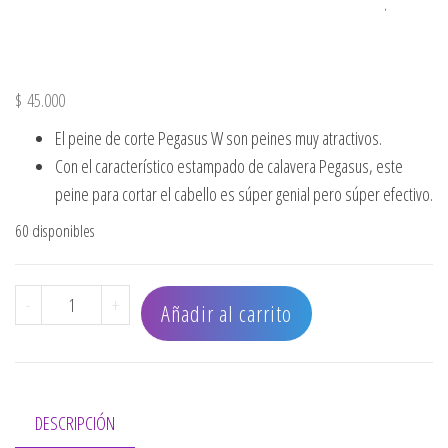
$
45.000
El peine de corte Pegasus W son peines muy atractivos.
Con el característico estampado de calavera Pegasus, este
peine para cortar el cabello es súper genial pero súper efectivo.
60 disponibles
PEINE SKULLETO DOBLE ASIMETRICO 18cm cantidad
-
+
Añadir al carrito
DESCRIPCIÓN