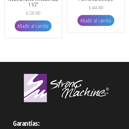
1 1/2″
$
444.000
$
328.000
Añadir al carrito
Añadir al carrito
Garantías: