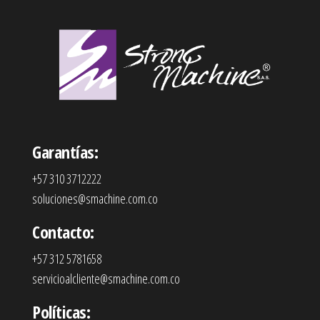
Garantías:
+57 310 3712222
soluciones@smachine.com.co
Contacto:
+57 312 5781658
servicioalcliente@smachine.com.co
Políticas: