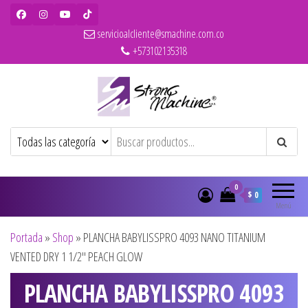
servicioalcliente@smachine.com.co
+573102135318
Strong Machine – BaBylissPRO – WAHL
Ventas de secadores, planchas, rizadores,
maquinas de corte, pitilleras, tijeras,
– Olivia Garden
cepillos y penes originales para
peluquería y barbería
0
$ 0
Menú
Portada
»
Shop
»
PLANCHA BABYLISSPRO 4093 NANO TITANIUM
VENTED DRY 1 1/2″ PEACH GLOW
PLANCHA BABYLISSPRO 4093