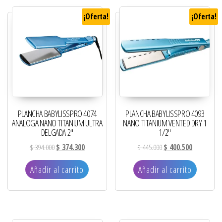
¡Oferta!
¡Oferta!
PLANCHA BABYLISSPRO 4074
PLANCHA BABYLISSPRO 4093
ANALOGA NANO TITANIUM ULTRA
NANO TITANIUM VENTED DRY 1
DELGADA 2″
1/2″
El precio original era: $ 394.000.
El precio actual es: $ 374.300.
El precio original era: 
El precio ac
$
394.000
$
374.300
$
445.000
$
400.500
Añadir al carrito
Añadir al carrito