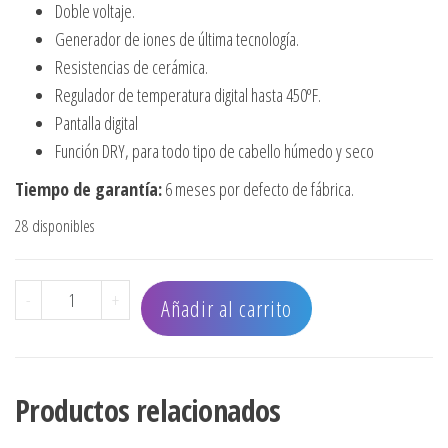
Doble voltaje.
Generador de iones de última tecnología.
Resistencias de cerámica.
Regulador de temperatura digital hasta 450ºF.
Pantalla digital
Función DRY, para todo tipo de cabello húmedo y seco
Tiempo de garantía:
6 meses por defecto de fábrica.
28 disponibles
PLANCHA BABYLISSPRO 4093 NANO TITANIUM VENTED DRY
-
+
Añadir al carrito
Productos relacionados