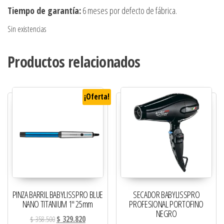
Tiempo de garantía:
6 meses por defecto de fábrica.
Sin existencias
Productos relacionados
¡Oferta!
PINZA BARRIL BABYLISSPRO BLUE
SECADOR BABYLISSPRO
NANO TITANIUM 1″ 25mm
PROFESIONAL PORTOFINO
NEGRO
El precio original era: $ 358.500.
El precio actual es: $ 329.820.
$
358.500
$
329.820