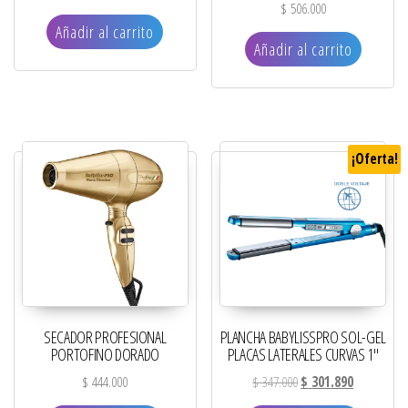
$
506.000
Añadir al carrito
Añadir al carrito
¡Oferta!
SECADOR PROFESIONAL
PLANCHA BABYLISSPRO SOL-GEL
PORTOFINO DORADO
PLACAS LATERALES CURVAS 1″
El precio original era: 
El precio ac
$
444.000
$
347.000
$
301.890