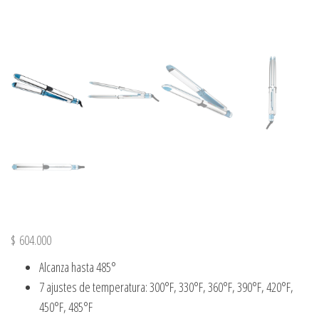
$
604.000
Alcanza hasta 485°
7 ajustes de temperatura: 300°F, 330°F, 360°F, 390°F, 420°F,
450°F, 485°F