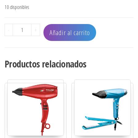
10 disponibles
SECADOR OLIVIA GARDEN SUPERHP BLACK cantidad
-
+
Añadir al carrito
Productos relacionados