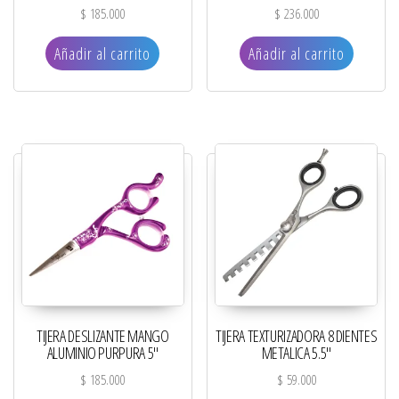
$
185.000
$
236.000
Añadir al carrito
Añadir al carrito
TIJERA DESLIZANTE MANGO
TIJERA TEXTURIZADORA 8 DIENTES
ALUMINIO PURPURA 5″
METALICA 5.5″
$
185.000
$
59.000