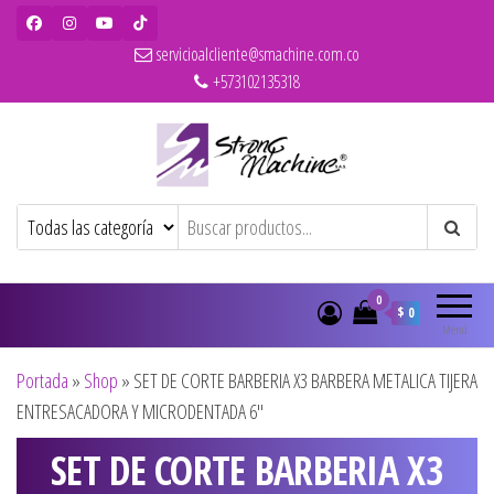
servicioalcliente@smachine.com.co
+573102135318
Strong Machine – BaBylissPRO – WAHL
Ventas de secadores, planchas, rizadores,
maquinas de corte, pitilleras, tijeras,
– Olivia Garden
cepillos y penes originales para
peluquería y barbería
0
$ 0
Menú
Portada
»
Shop
»
SET DE CORTE BARBERIA X3 BARBERA METALICA TIJERA
ENTRESACADORA Y MICRODENTADA 6″
SET DE CORTE BARBERIA X3