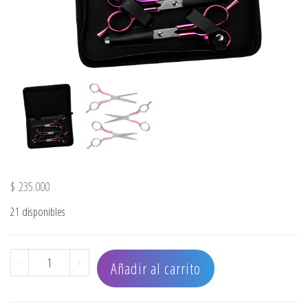
$
235.000
21 disponibles
SET TIJERAS X3 DESLIZANTE - MICRODENTADA - ENTRESA
-
+
Añadir al carrito