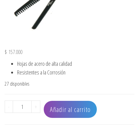
$
157.000
Hojas de acero de alta calidad
Resistentes a la Corrosión
27 disponibles
TIJERA ENTRESACADORA DE ALUMININIO NEGRO-MATE 5,5
-
+
Añadir al carrito